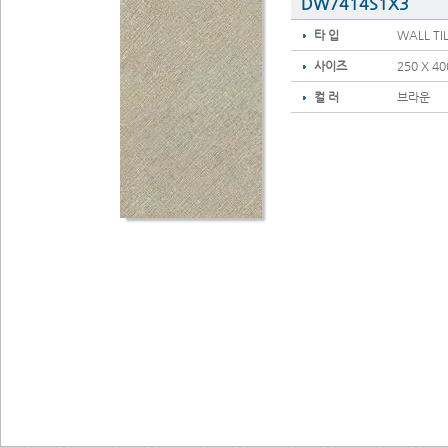
DW7414S1X3
타 입
WALL TI
사이즈
250 X 4
컬 러
브라운